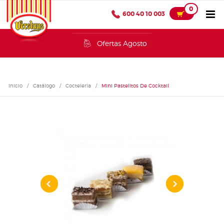
0
600 40 10 003
Ofertas Agosto
Inicio
/
Catálogo
/
Coctelería
/
Mini Pastelitos De Cocktail