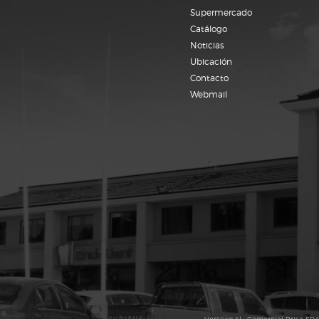
Supermercado
Catálogo
Noticias
Ubicación
Contacto
Webmail
Versluys.cl • Comercial Brisa S