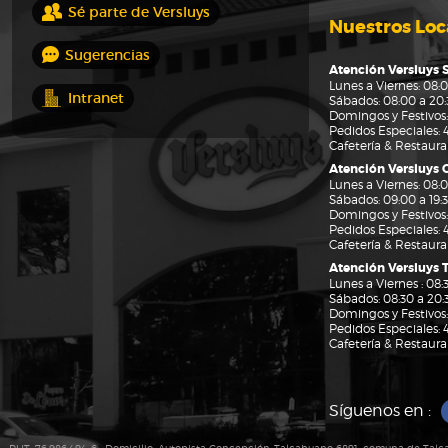
Sé parte de Versluys
Nuestros Loc
Sugerencias
Atención Versluys 
Lunes a Viernes: 08:0
Intranet
Sábados: 08:00 a 20:3
Domingos y Festivos:
Pedidos Especiales:
Cafetería & Restaur
Atención Versluys
Lunes a Viernes: 08:0
Sábados: 09:00 a 19:3
Domingos y Festivos: 
Pedidos Especiales:
Cafetería & Restaur
Atención Versluys 
Lunes a Viernes : 08:3
Sábados: 08:30 a 20:3
Domingos y Festivos:
Pedidos Especiales:
Cafetería & Restaur
Síguenos en :
PA • RUT: 76.986.494-6 • Domicilio: Autopista Concepción-Talcahuano 6891, comuna de Talcah