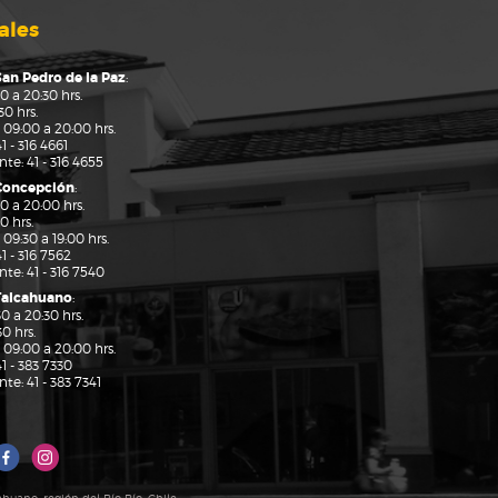
ales
San Pedro de la Paz
:
0 a 20:30 hrs.
0 hrs.
 09:00 a 20:00 hrs.
41 - 316 4661
ante:
41 - 316 4655
 Concepción
:
0 a 20:00 hrs.
0 hrs.
09:30 a 19:00 hrs.
41 - 316 7562
ante:
41 - 316 7540
Talcahuano
:
0 a 20:30 hrs.
0 hrs.
 09:00 a 20:00 hrs.
41 - 383 7330
ante:
41 - 383 7341
uano, región del Bío Bío, Chile.