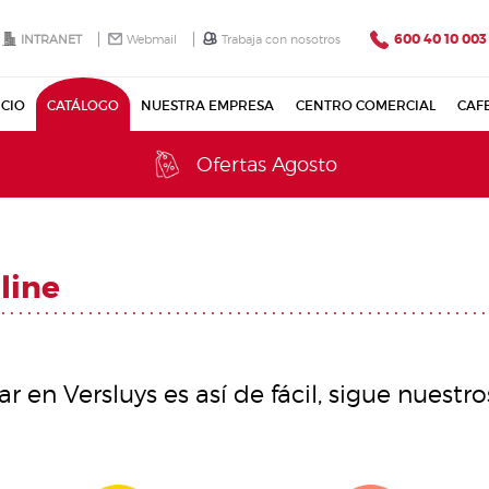
600 40 10 003
INTRANET
Webmail
Trabaja con nosotros
ICIO
CATÁLOGO
NUESTRA EMPRESA
CENTRO COMERCIAL
CAF
Ofertas Agosto
line
 en Versluys es así de fácil, sigue nuestr