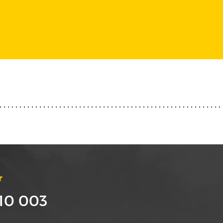
r
10 003