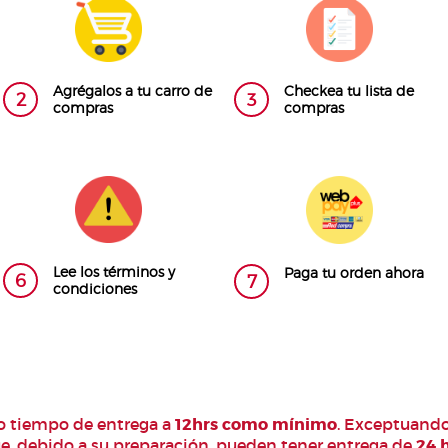
Agrégalos a tu carro de
Checkea tu lista de
2
3
compras
compras
Lee los términos y
Paga tu orden ahora
6
7
condiciones
 tiempo de entrega a
12hrs como mínimo
. Exceptuando
e, debido a su preparación, pueden tener entrega de
24 