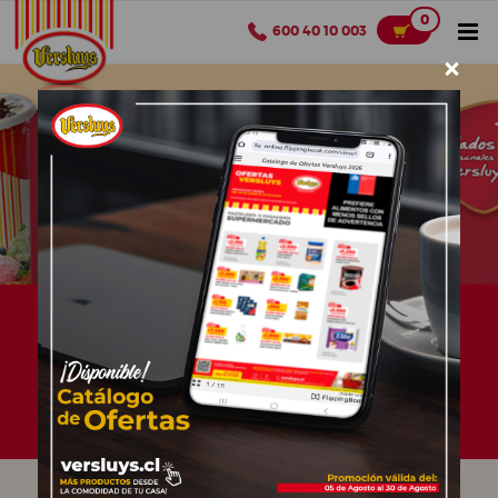
0
600 40 10 003
×
¿Cómo comprar?
Catálogo
Fidelizate ¡AQUI!
Cafetería Versluys
Ofertas Agosto