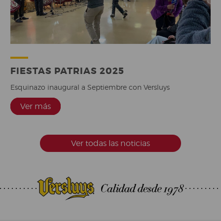
FIESTAS PATRIAS 2025
Esquinazo inaugural a Septiembre con Versluys
Ver más
Ver más
Ver más
Ver todas las noticias