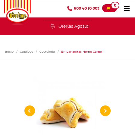
0
600 40 10 003
Ofertas Agosto
Inicio
/
Catálogo
/
Coctelería
/
Empanaditas Horno Carne