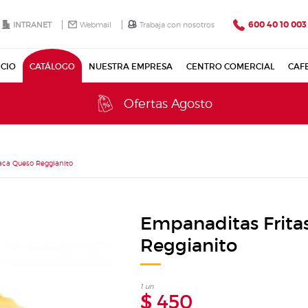
600 40 10 003
INTRANET
Webmail
Trabaja con nosotros
ICIO
CATÁLOGO
NUESTRA EMPRESA
CENTRO COMERCIAL
CAF
Ofertas Agosto
aca Queso Reggianito
Empanaditas Frita
Reggianito
1 un
$ 450