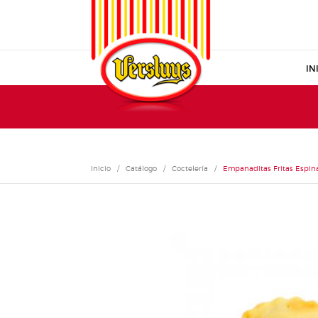
IN
Inicio
/
Catálogo
/
Coctelería
/
Empanaditas Fritas Espin