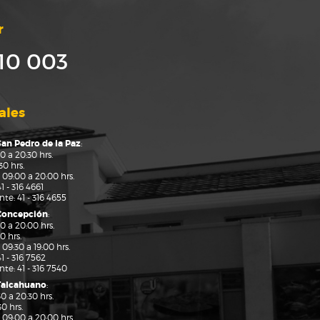
r
10 003
ales
San Pedro de la Paz
:
0 a 20:30 hrs.
0 hrs.
 09:00 a 20:00 hrs.
41 - 316 4661
ante:
41 - 316 4655
 Concepción
:
0 a 20:00 hrs.
0 hrs.
09:30 a 19:00 hrs.
41 - 316 7562
ante:
41 - 316 7540
Talcahuano
:
0 a 20:30 hrs.
0 hrs.
 09:00 a 20:00 hrs.