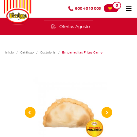
0
600 40 10 003
Ofertas Agosto
Inicio
/
Catálogo
/
Coctelería
/
Empanaditas Fritas Carne