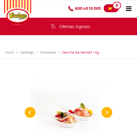
0
600 40 10 003
Ofertas Agosto
Inicio
/
Catálogo
/
Coctelería
/
Ceviche De Salmón 1 kg