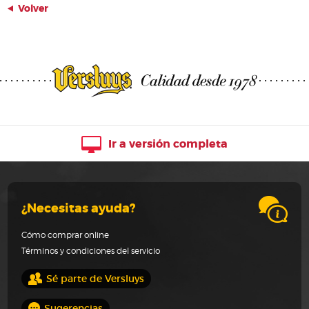
Volver
Ir a versión completa
¿Necesitas ayuda?
Cómo comprar online
Términos y condiciones del servicio
Sé parte de Versluys
Sugerencias